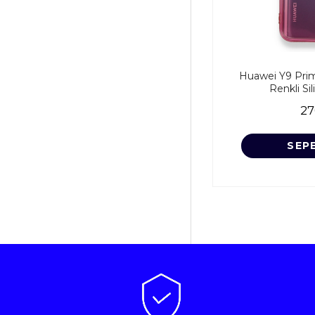
Huawei Y9 Prime
Renkli Si
27
SEP