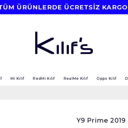
TÜM ÜRÜNLERDE ÜCRETSİZ KARGO
f
Mi Kılıf
RedMi Kılıf
RealMe Kılıf
Oppo Kılıf
D
Y9 Prime 2019