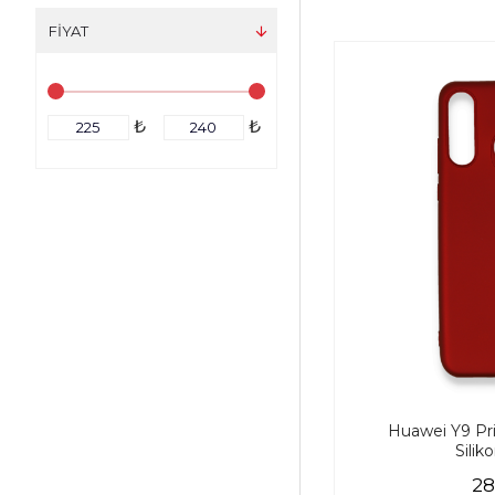
FIYAT
₺
₺
Huawei Y9 Pri
Silik
28