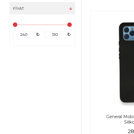
FIYAT
₺
₺
General Mobil
Silik
28