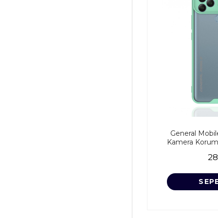
General Mobile
Kamera Koruma S
28
SEP