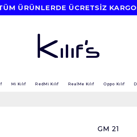
TÜM ÜRÜNLERDE ÜCRETSİZ KARGO
f
Mi Kılıf
RedMi Kılıf
RealMe Kılıf
Oppo Kılıf
D
GM 21