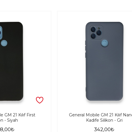
e GM 21 Kılıf First
General Mobile GM 21 Kılıf Nano
on - Siyah
Kadife Silikon - Gri
8,00₺
342,00₺