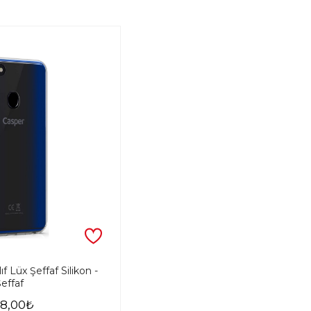
ıf Lüx Şeffaf Silikon -
Şeffaf
8,00₺