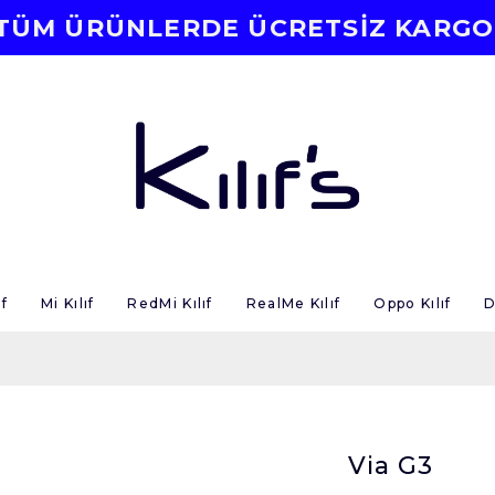
TÜM ÜRÜNLERDE ÜCRETSİZ KARGO
f
Mi Kılıf
RedMi Kılıf
RealMe Kılıf
Oppo Kılıf
D
Via G3