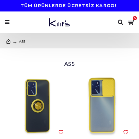
TÜM ÜRÜNLERDE ÜCRETSİZ KARGO!
0
A55
A55