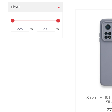
FIYAT
₺
₺
Xiaomi Mi 10T 
Sili
27