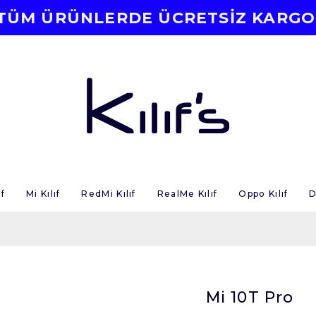
TÜM ÜRÜNLERDE ÜCRETSİZ KARGO
f
Mi Kılıf
RedMi Kılıf
RealMe Kılıf
Oppo Kılıf
D
Mi 10T Pro