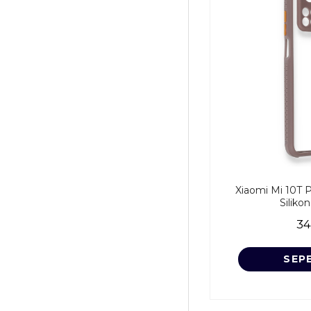
Xiaomi Mi 10T P
Siliko
34
SEP