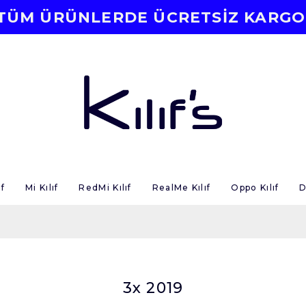
TÜM ÜRÜNLERDE ÜCRETSİZ KARGO
f
Mi Kılıf
RedMi Kılıf
RealMe Kılıf
Oppo Kılıf
D
3x 2019