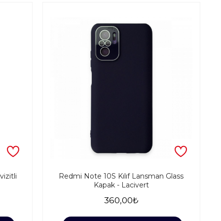
izitli
Redmi Note 10S Kılıf Lansman Glass
Kapak - Lacivert
360,00₺