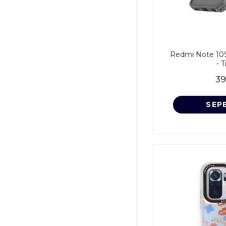
Redmi Note 10S 
- T
39
SEP