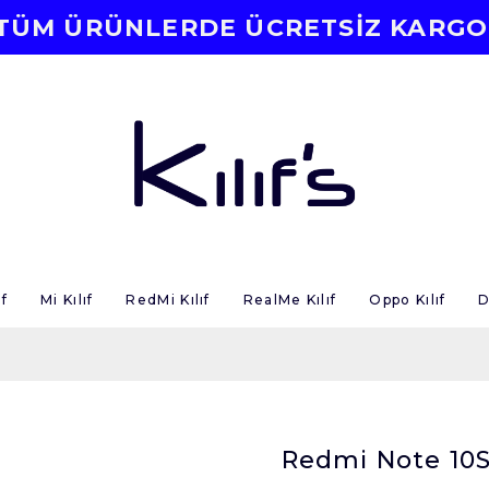
TÜM ÜRÜNLERDE ÜCRETSİZ KARGO
f
Mi Kılıf
RedMi Kılıf
RealMe Kılıf
Oppo Kılıf
D
Redmi Note 10