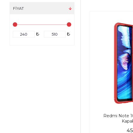
FIYAT
₺
₺
Redmi Note 10
Kapak
45