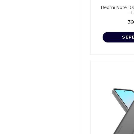
Redmi Note 10S 
- 
39
SEP