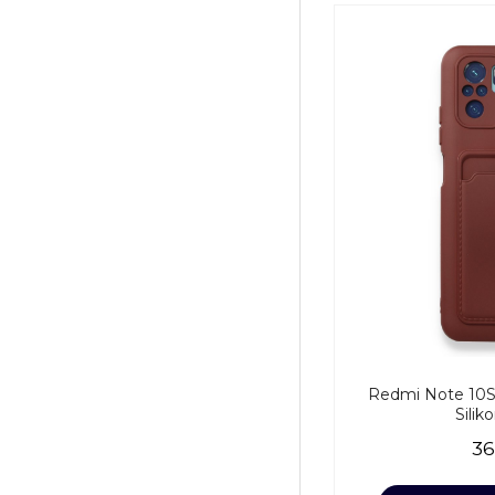
Redmi Note 10S Kı
Silik
36