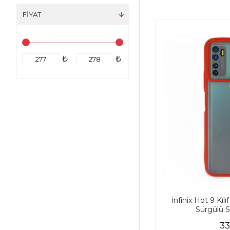
FIYAT
₺
₺
İnfinix Hot 9 Kı
Sürgülü Si
33