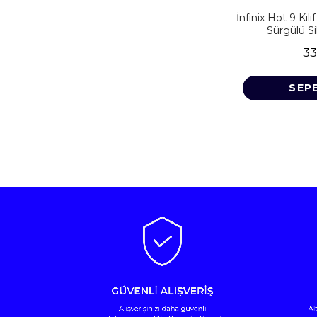
İnfinix Hot 9 Kı
Sürgülü Si
33
SEP