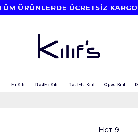
TÜM ÜRÜNLERDE ÜCRETSİZ KARGO
f
Mi Kılıf
RedMi Kılıf
RealMe Kılıf
Oppo Kılıf
D
Hot 9