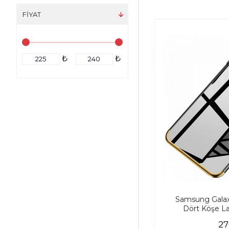
FIYAT
₺
₺
Samsung Galaxy
Dört Köşe La
27