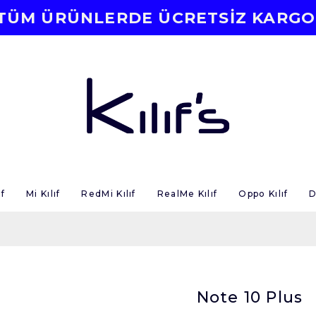
TÜM ÜRÜNLERDE ÜCRETSİZ KARGO
f
Mi Kılıf
RedMi Kılıf
RealMe Kılıf
Oppo Kılıf
D
Note 10 Plus