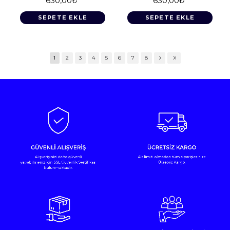
630,00₺
630,00₺
SEPETE EKLE
SEPETE EKLE
1
2
3
4
5
6
7
8