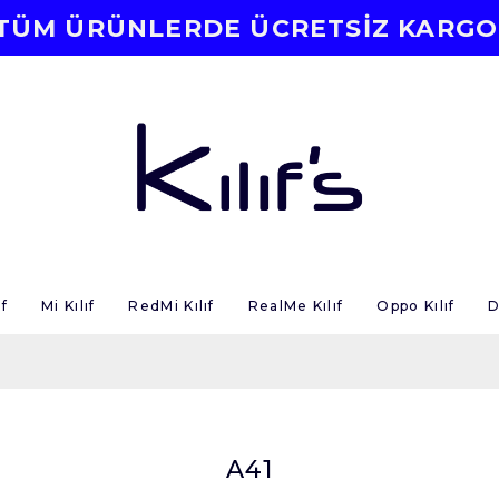
TÜM ÜRÜNLERDE ÜCRETSİZ KARGO
f
Mi Kılıf
RedMi Kılıf
RealMe Kılıf
Oppo Kılıf
D
A41