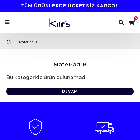
TÜM ÜRÜNLERDE ÜCRETSİZ KARGO!
0
MatePad 8
MatePad 8
Bu kategoride ürün bulunamadı.
DEVAM