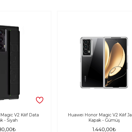
agic V2 Kılıf Data
Huawei Honor Magic V2 Kılıf J
k - Siyah
Kapak - Gümüş
080,00₺
1.440,00₺