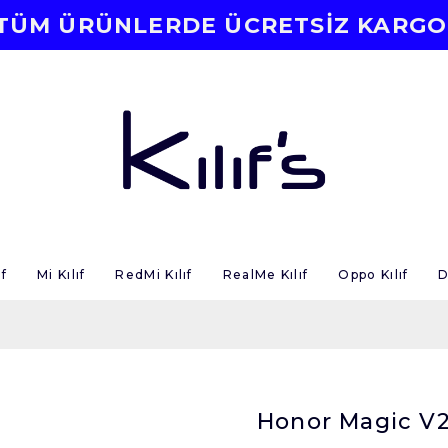
TÜM ÜRÜNLERDE ÜCRETSİZ KARGO
f
Mi Kılıf
RedMi Kılıf
RealMe Kılıf
Oppo Kılıf
D
Honor Magic V