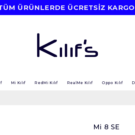
TÜM ÜRÜNLERDE ÜCRETSİZ KARGO
f
Mi Kılıf
RedMi Kılıf
RealMe Kılıf
Oppo Kılıf
D
Mi 8 SE