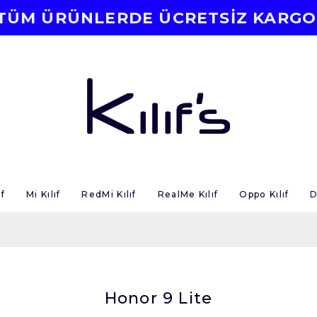
TÜM ÜRÜNLERDE ÜCRETSİZ KARGO
f
Mi Kılıf
RedMi Kılıf
RealMe Kılıf
Oppo Kılıf
D
Honor 9 Lite