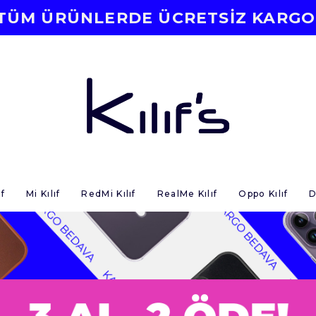
TÜM ÜRÜNLERDE ÜCRETSİZ KARGO
f
Mi Kılıf
RedMi Kılıf
RealMe Kılıf
Oppo Kılıf
D